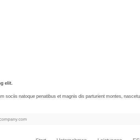
 elit.
ociis natoque penatibus et magnis dis parturient montes, nascetur r
@company.com