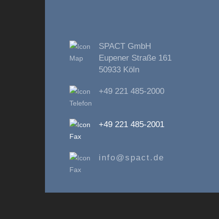
SPACT GmbH
Eupener Straße 161
50933 Köln
+49 221 485-2000
+49 221 485-2001
info@spact.de